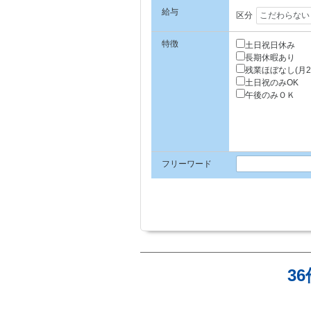
給与
区分
特徴
土日祝日休み
長期休暇あり
残業ほぼなし(月2
土日祝のみOK
午後のみＯＫ
フリーワード
3