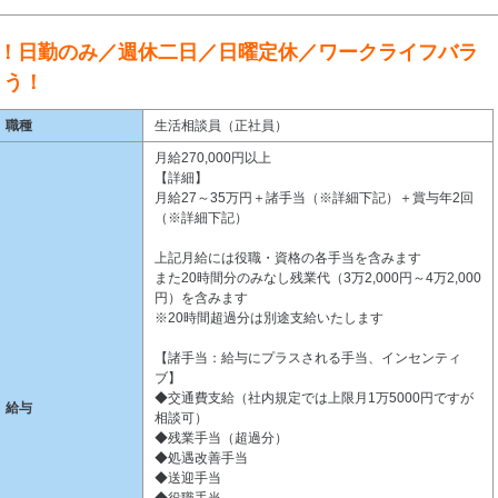
！日勤のみ／週休二日／日曜定休／ワークライフバラ
ょう！
職種
生活相談員（正社員）
月給270,000円以上
【詳細】
月給27～35万円＋諸手当（※詳細下記）＋賞与年2回
（※詳細下記）
上記月給には役職・資格の各手当を含みます
また20時間分のみなし残業代（3万2,000円～4万2,000
円）を含みます
※20時間超過分は別途支給いたします
【諸手当：給与にプラスされる手当、インセンティ
ブ】
◆交通費支給（社内規定では上限月1万5000円ですが
給与
相談可）
◆残業手当（超過分）
◆処遇改善手当
◆送迎手当