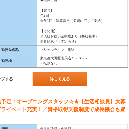
◆役職手当
【賞与】
年2回
※年1回＋決算賞与（業績に応じて支給）
【その他】
※入社お祝い金制度あり（弊社基準）
※昇給あり（査定あり）
勤務先名称
ブリッジライフ 馬込
東京都大田区南馬込１－６－７
勤務地
・転勤なし
ープする
詳しく見る
月開業予定！オープニングスタッフ☆★【生活相談員】大募
プライベート充実！／資格取得支援制度で成長機会も豊
職種
生活相談員（正社員）