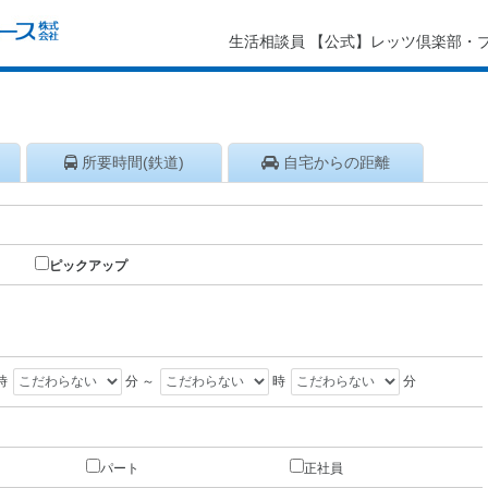
生活相談員 【公式】レッツ倶楽部・
所要時間
(鉄道)
自宅から
の距離
ピックアップ
時
分 ～
時
分
パート
正社員