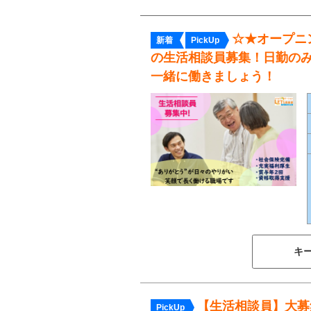
☆★オープニ
新着
PickUp
の生活相談員募集！日勤の
一緒に働きましょう！
キ
【生活相談員】大募
PickUp