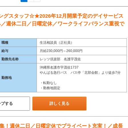
ングスタッフ☆★2026年12月開業予定のデイサービス
み／週休二日／日曜定休／ワークライフバランス重視で
職種
生活相談員（正社員）
給与
月給230,000円～260,000円
勤務先名称
レッツ倶楽部 名護宇茂佐
沖縄県名護市宇茂佐1737
やんばる急行バス バス停「北部会館」より徒歩7分
勤務地
・転勤なし
・勤務地固定
ープする
詳しく見る
集！週休二日／日曜定休でプライベート充実！／成長