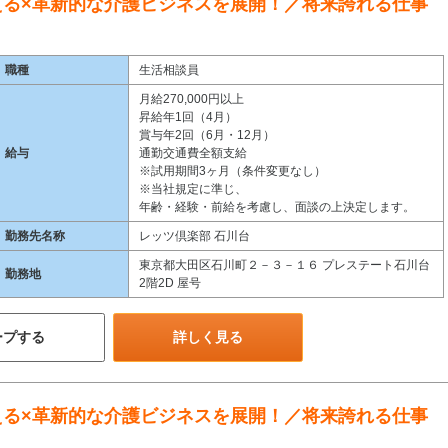
える×革新的な介護ビジネスを展開！／将来誇れる仕事
職種
生活相談員
月給270,000円以上
昇給年1回（4月）
賞与年2回（6月・12月）
給与
通勤交通費全額支給
※試用期間3ヶ月（条件変更なし）
※当社規定に準じ、
年齢・経験・前給を考慮し、面談の上決定します。
勤務先名称
レッツ倶楽部 石川台
東京都大田区石川町２－３－１６ プレステート石川台
勤務地
2階2D 屋号
ープする
詳しく見る
える×革新的な介護ビジネスを展開！／将来誇れる仕事