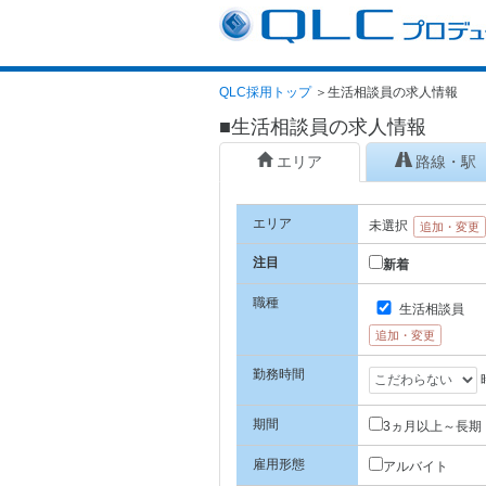
QLC採用トップ
＞
生活相談員の求人情報
■生活相談員の求人情報
エリア
路線・駅
エリア
未選択
追加・変更
注目
新着
職種
生活相談員
追加・変更
勤務時間
期間
3ヵ月以上～長期
雇用形態
アルバイト