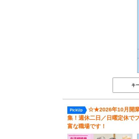
キ
☆★2026年10
PickUp
集！週休二日／日曜定休で
富な職場です！