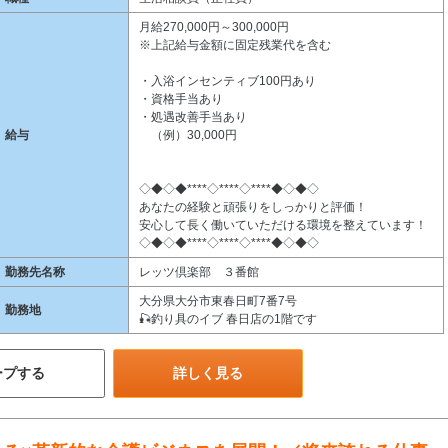
月給270,000円～300,000円
※上記給与金額に固定残業代を含む
・入浴インセンティブ100円あり
・資格手当あり
・処遇改善手当あり
給与
（例）30,000円
◇◆◇◆****◇****◇****◆◇◆◇
あなたの経験と頑張りをしっかりと評価！
安心して長く働いていただける環境を整えています！
◇◆◇◆****◇****◇****◆◇◆◇
勤務先名称
レッツ倶楽部 ３番館
大分県大分市東春日町7番7号
勤務地
🎣釣り具のイブ 春日店の1階です
ープする
詳しく見る