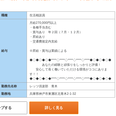
職種
生活相談員
月給270,000円以上
・各種手当含む
・賞与あり 年２回（７月・１２月）
・昇給あり
・交通費規定内支給
給与
※昇給・賞与は業績による
◆◇◆◇◆◇◆****◇****◇****◇****◇****◆◇◆◇◆◇◆
あなたの経験と頑張りをしっかりと評価！
安心して長く働いていただける環境がココにありま
す！！
◆◇◆◇◆◇◆****◇****◇****◇****◇****◆◇◆◇◆◇◆
勤務先名称
レッツ倶楽部 青木
勤務地
兵庫県神戸市東灘区北青木2-1-32
ープする
詳しく見る