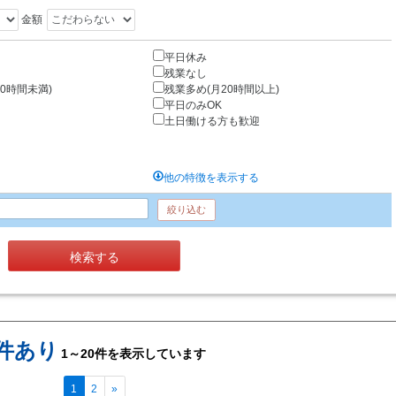
金額
平日休み
残業なし
0時間未満)
残業多め(月20時間以上)
平日のみOK
土日働ける方も歓迎
他の特徴を表示する
絞り込む
検索する
6件あり
1～20件を表示しています
1
2
»