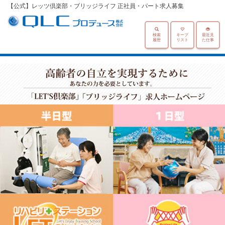
【公式】レッツ倶楽部・ブリッジライフ 正社員・パート求人募集
検索
キープ
最近見
履歴
リスト
た仕事